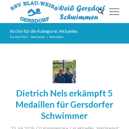
Archiv für die Kategorie: Aktuelles
Du bist hier:
Startseite
/
Aktuelles
Dietrich Nels erkämpft 5
Medaillen für Gersdorfer
Schwimmer
/
/
25. Juli 2026
0 Kommentare
in
Aktuelles
,
Wettkampf