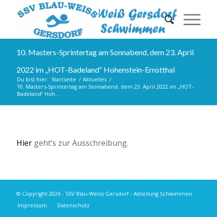
10. Masters-Sprintertag am Sonnabend, dem 23. April
2022 im „HOT-Badeland“ Hohenstein-Ernstthal
Du bist hier:
Startseite
/
Aktuelles
/
10. Masters-Sprintertag am Sonnabend, dem 23. April 2022 im „HOT-
Badeland“ Hoh...
Hier
geht‘s zur Ausschreibung.
© Copyright 2026 - SSV Blau-Weiss Gersdorf - Abteilung Schwimmen
Impressum
Datenschutz