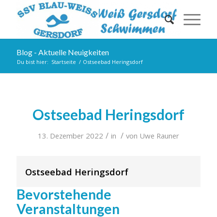
Blog - Aktuelle Neuigkeiten
Du bist hier:
Startseite
/
Ostseebad Heringsdorf
Ostseebad Heringsdorf
/
/
13. Dezember 2022
in
von
Uwe Rauner
Ostseebad Heringsdorf
Bevorstehende
Veranstaltungen