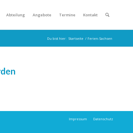
Abteilung
Angebote
Termine
Kontakt
Du bist hier:
Startseite
/
Ferien-Sachsen
rden
Impressum
Datenschutz